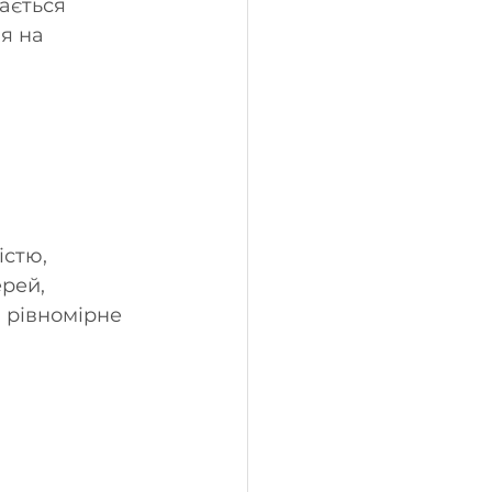
ається 
я на 
стю, 
рей, 
 рівномірне 