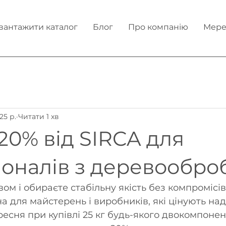
вантажити каталог
Блог
Про компанію
Мере
25 р.
Читати 1 хв
20% від SIRCA для
оналів з деревообро
м і обираєте стабільну якість без компромісів?
 для майстерень і виробників, які цінують наді
ресня при купівлі 25 кг будь-якого двокомпонен