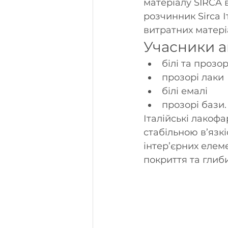
матеріалу SIRCA 
розчинник Sirca І
витратних матеріа
Учасники ак
білі та прозор
прозорі лаки
білі емалі
прозорі бази.
Італійські лакофа
стабільною в’язкі
інтер’єрних елем
покриття та глиб