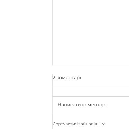
2 коментарі
Написати коментар...
Меблева фабрика MIRT
Сортувати:
Найновіші
представила Україну на