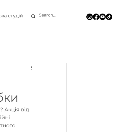
жа студій
бки
 Акція від 
йні 
тного 