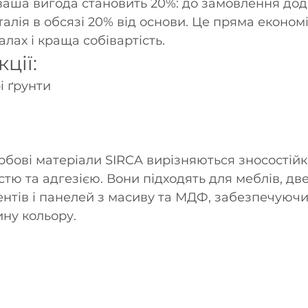
ваша вигода становить 20%: до замовлення дод
талія в обсязі 20% від основи. Це пряма економі
лах і краща собівартість.
ції:
і ґрунти
рбові матеріали SIRCA вирізняються зносостійкі
стю та адгезією. Вони підходять для меблів, две
ентів і панелей з масиву та МДФ, забезпечуючи
ину кольору.