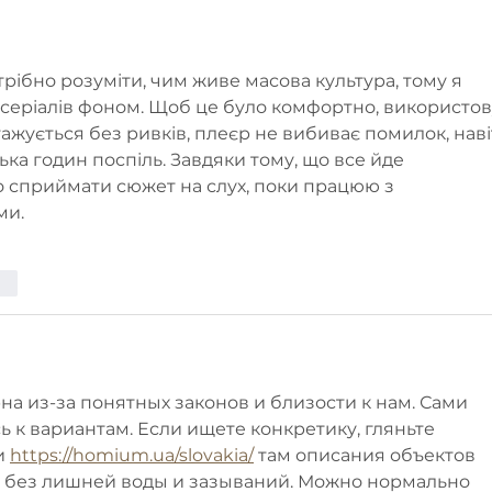
у тарі 25 кг
рібно розуміти, чим живе масова культура, тому я 
 серіалів фоном. Щоб це було комфортно, використов
тажується без ривків, плеєр не вибиває помилок, наві
ька годин поспіль. Завдяки тому, що все йде 
о сприймати сюжет на слух, поки працюю з 
ми.
сти
а из-за понятных законов и близости к нам. Сами 
 к вариантам. Если ищете конкретику, гляньте 
 
https://homium.ua/slovakia/
 там описания объектов 
у, без лишней воды и зазываний. Можно нормально 