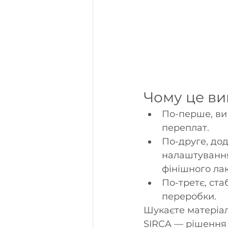
Чому це ви
По-перше, ви 
переплат.
По-друге, дод
налаштування 
фінішного ла
По-третє, ста
переробки.
Шукаєте матеріал
SIRCA — рішення 