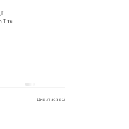
ї. 
NT та 
Дивитися всі