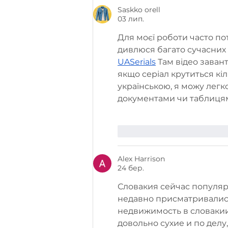
виставці Salone del
Saskko orell
03 лип.
Mobile.Milano
Для моєї роботи часто пот
дивлюся багато сучасних
UASerials
 Там відео заван
якщо серіал крутиться кіл
українською, я можу легк
документами чи таблиця
Вподобати
Відпові
Alex Harrison
24 бер.
Словакия сейчас популярн
недавно присматривались
недвижимость в словакии
довольно сухие и по дел