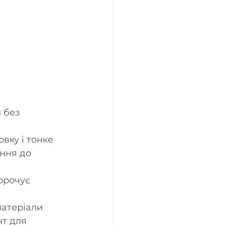
 без 
вку і тонке 
ння до 
орочує 
атеріали 
т для 