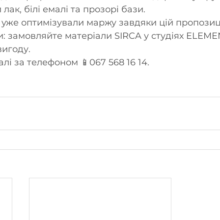
лак, білі емалі та прозорі бази.
 уже оптимізували маржу завдяки цій пропозиці
и: замовляйте матеріали SIRCA у студіях ELEME
игоду.
лі за телефоном 📱067 568 16 14.