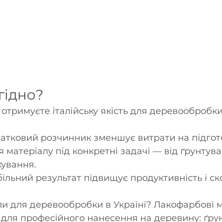
гідно?
отримуєте італійську якість для деревообробки
атковий розчинник зменшує витрати на підгото
матеріалу під конкретні задачі — від ґрунтува
кування.
більний результат підвищує продуктивність і ск
и для деревообробки в Україні? Лакофарбові м
для професійного нанесення на деревину: ґрун