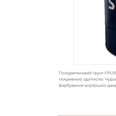
Поліуретановий ґрунт FPU1
покривною здатністю. Чудо
фарбування внутрішніх двере