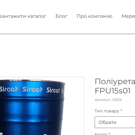
вантажити каталог
Блог
Про компанію
Мере
Поліурет
FPU15s01
Артикул: 0005
Тип товару
*
Обрати
Колір
*