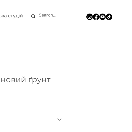
жа студій
ановий ґрунт